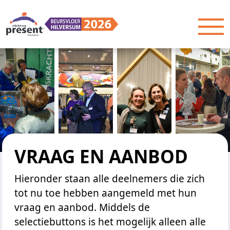
Overslaan en naar hoofdinhoud gaan
Toegankelijkheidsmenu openen
VRAAG EN AANBOD
Hieronder staan alle deelnemers die zich
tot nu toe hebben aangemeld met hun
vraag en aanbod. Middels de
selectiebuttons is het mogelijk alleen alle