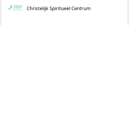
Christelijk Spiritueel Centrum
Gratis massage/lichaamswerk voor
mensen met een kleine beurs
Lees meer
Meentwerf
Wij zoeken iemand voor marketing en
voor horeca.
Lees meer